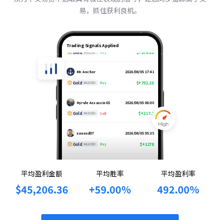
易，抓住获利良机。
Mr. Anchor
2026/08/06 03:35
Trading Signals Applied
Gold
$+874.02
Buy
XAUUSD
Mr. Anchor
2026/08/05 17:41
Gold
$+792.26
Buy
XAUUSD
Hyrule Assassin 65
2026/08/05 06:00
Gold
$+217.2
Sell
XAUUSD
xauusd07
2026/08/05 05:35
Gold
$+1278
Buy
XAUUSD
Fisherman
2026/08/04 18:39
平均盈利金额
平均胜率
平均盈利率
AUD/CAD
$+1076.56
Buy
AUDCAD
$45,206.36
+59.00%
492.00%
xauusd07
2026/07/31 16:38
Gold
$+318.85
Sell
XAUUSD