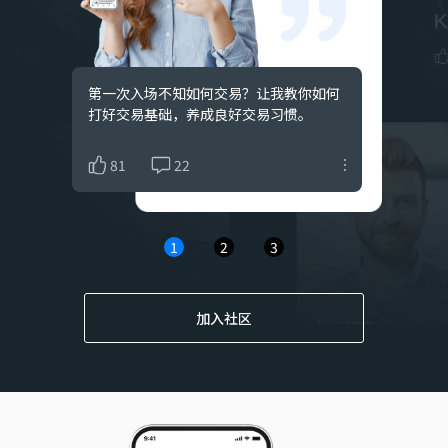
Gold
$+155.04
Sell
XAUUSD
xauusd07
2026/07/29 04:04
Gold
$+307.3
Sell
XAUUSD
第一次入场不知如何交易？让我教你如何
价格已经告诉我们一切，我擅长从行情图
交易是与情绪的一场较量，控制自己的贪
打好交易基础，养成良好交易习惯。
表分析中发现趋势，稳定盈利。
婪与恐惧，如此方能走的更远。
xauusd07
2026/07/29 01:23
Gold
$+149.09
Sell
XAUUSD
81
60
74
22
25
19
xauusd07
2026/07/28 04:25
Gold
$+396.44
Sell
XAUUSD
1
2
3
xauusd07
2026/07/27 03:00
Gold
$+204.38
Buy
XAUUSD
ROI Ultra
2026/07/24 13:40
加入社区
AUD/CAD
$+152.48
Buy
AUDCAD
Gold Hunter
2026/07/21 17:19
Gold
$+169.83
Buy
XAUUSD