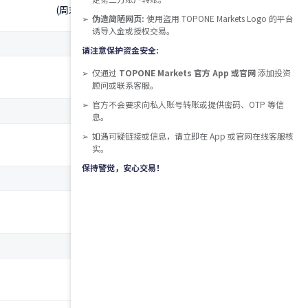
(周末，周六休市前半小时执行)
伪造简陋网页:
使用盗用 TOPONE Markets Logo 的平台
诱导入金或授权交易。
请注意保护资金安全:
仅通过
TOPONE Markets 官方 App 或官网
添加投资
100
顾问或联系客服。
官方不会要求向私人账号转账或提供密码、OTP 等信
息。
如遇可疑链接或信息，请立即在 App 或官网在线客服核
订单在1s内执行
实。
保持警觉，安心交易！