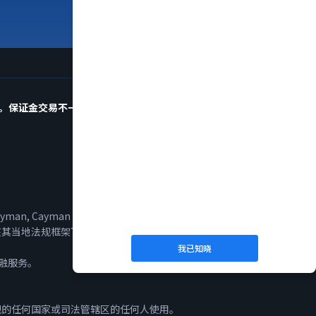
金。保证金交易不一定适合所有投资者，请确保您完全了解所涉
yman, Cayman Islands。
ITED。这些公司在其当地法规框架下提供服务，并具有各自的许可证和服务营
我已知晓
金融服务。
规的任何国家或司法管辖区的任何人使用。