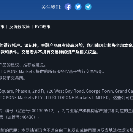
关注我们:
政策
反洗钱政策
KYC政策
入您的银行帐户。请记住，金融产品具有较高风险，您可能因此损失全部本
条款和条件。交易者并不拥有交易标的资产及相关权益。
们的产品的建议、推荐或意见。
ONE Markets 提供的所有服务仅基于执行交易指令。
虚拟货币交易所。
ase Ⅱ, 2nd FⅠ, 720 West Bay Road, George Town, Grand Ca
包括TOPONE Markets PTY LTD 和 TOPONE Markets LIM
权监管（AR）编号（监管号: 001309512），为专业客户和机构客户提供相对应的
管（监管号: 40436）。
朝鲜的居民；本网站资讯也不适合由于其发布或使用而违反当地法律或法