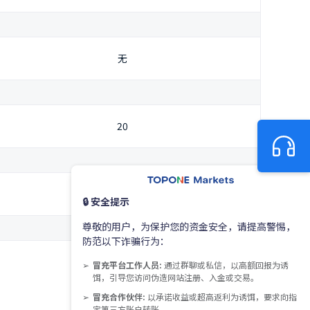
无
20
0.01
🔒 安全提示
尊敬的用户，为保护您的资金安全，请提高警惕，
防范以下诈骗行为：
50%
冒充平台工作人员:
通过群聊或私信，以高额回报为诱
(交易日内)
饵，引导您访问伪造网站注册、入金或交易。
冒充合作伙伴:
以承诺收益或超高返利为诱饵，要求向指
100%
定第三方账户转账。