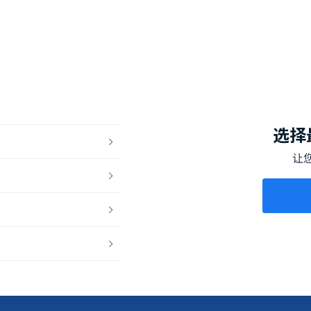
。
选择
让