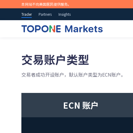
本网站不向美国居民提供服务。
Trader
Partners
Insights
交易账户类型
交易全球市场
随时随地开启交易
市场新闻和研究
教育概况
关于TOPONE Markets
提供100+种交易产品，包括35+外汇货币对、黄金、石
我们的产品支持多种下载和使用方式，包括iOS、Androi
随时了解实时的市场观点及机会，可操作的交易理念和
TOPONE Markets在交易过程的每个阶段为您提供帮助
我们是值得信赖的在线交易提供商，通过我们创新性的
交易者成功开设账户，默认账户类型为ECN账户。
油、股票、指数等等。
业策略参考。
台和应用程序，您可以交易全球金融市场。
概览>
立即开始交易
立即开始交易
ECN 账户
或
或
尝试免费模拟账户
尝试免费模拟账户
苹果商店
谷歌商店
安