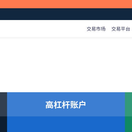
交易市场
交易平台
全球市场
市场分析
在线课程
公司
外汇
交易策略
基础知识
关于我们
d、Web交易平台。
专
。
平
概览>
商品
交易术语
合作伙伴计划
指数
认识产品
客户资金保护
股票
认识交易
市场分析
技术分析
高杠杆账户
卓 APK
网页端交易
扫描下载