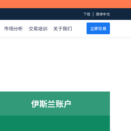
下载
|
简体中文
市场分析
交易培训
关于我们
立即交易
交易规则
数据
支持
教育视频
合约细则
财经日历
如何开户？
点差表
情绪指数
如何交易？
马丁视频
投行订单
如何获利？
交易账户
黄金ETF持仓报告
帮助中心
基础
EIA原油报告
条款和条件
ECN帐户
Level 1
高杠杆账户
伊斯兰账户
Level 2
伊斯兰账户