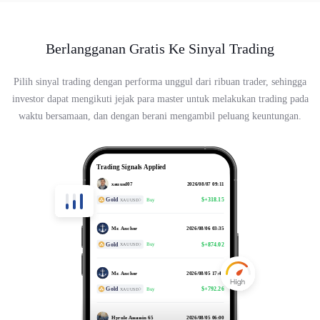
Berlangganan Gratis Ke Sinyal Trading
Pilih sinyal trading dengan performa unggul dari ribuan trader, sehingga
investor dapat mengikuti jejak para master untuk melakukan trading pada
waktu bersamaan, dan dengan berani mengambil peluang keuntungan.
Hyrule Assassin 65
2026/08/07 17:23
Gold
$+560.4
Buy
XAUUSD
Trading Signals Applied
xauusd07
2026/08/07 09:11
Gold
$+318.15
Buy
XAUUSD
Mr. Anchor
2026/08/06 03:35
Gold
$+874.02
Buy
XAUUSD
Mr. Anchor
2026/08/05 17:41
Gold
$+792.26
Buy
XAUUSD
Hyrule Assassin 65
2026/08/05 06:00