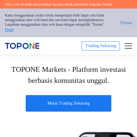
Situs web ini tidak menyediakan layanan untuk penduduk Amerika Serikat.
Kami menggunakan cookie untuk mempelajari lebih lanjut cara Anda
menggunakan situs web kami dan cara kami dapat meningkatkannya.
Terima
Lanjutkan menggunakan situs web kami dengan mengeklik "Terima".
Detail
Trading Sekarang
Trading
TOPONE Markets - Platform investasi
Platform
berbasis komunitas unggul.
Analisis Pasar
Mulai Trading Sekarang
Pendidikan
Tentang Kami