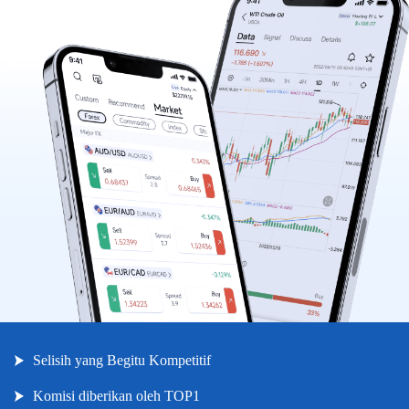
Indonesia
|
Trader
Partners
Selisih yang Begitu Kompetitif
Komisi diberikan oleh TOP1