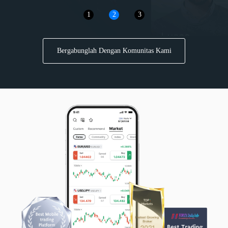
1
2
3
xauusd07
2026/07/27 03:00
Gold
$+204.38
Buy
XAUUSD
Bergabunglah Dengan Komunitas Kami