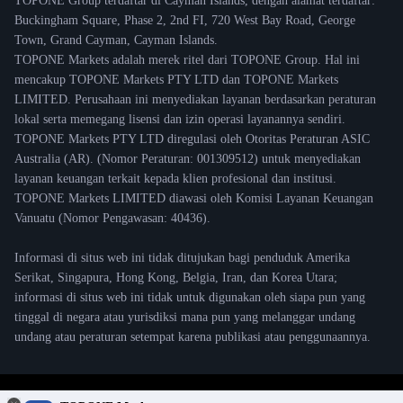
TOPONE Group terdaftar di Cayman Islands, dengan alamat terdaftar:
Buckingham Square, Phase 2, 2nd FI, 720 West Bay Road, George
Town, Grand Cayman, Cayman Islands.
TOPONE Markets adalah merek ritel dari TOPONE Group. Hal ini
mencakup TOPONE Markets PTY LTD dan TOPONE Markets
LIMITED. Perusahaan ini menyediakan layanan berdasarkan peraturan
lokal serta memegang lisensi dan izin operasi layanannya sendiri.
TOPONE Markets PTY LTD diregulasi oleh Otoritas Peraturan ASIC
Australia (AR). (Nomor Peraturan: 001309512) untuk menyediakan
layanan keuangan terkait kepada klien profesional dan institusi.
TOPONE Markets LIMITED diawasi oleh Komisi Layanan Keuangan
Vanuatu (Nomor Pengawasan: 40436).
Informasi di situs web ini tidak ditujukan bagi penduduk Amerika
Serikat, Singapura, Hong Kong, Belgia, Iran, dan Korea Utara;
informasi di situs web ini tidak untuk digunakan oleh siapa pun yang
tinggal di negara atau yurisdiksi mana pun yang melanggar undang
undang atau peraturan setempat karena publikasi atau penggunaannya.
© 2021 TOPONE Markets Copyright