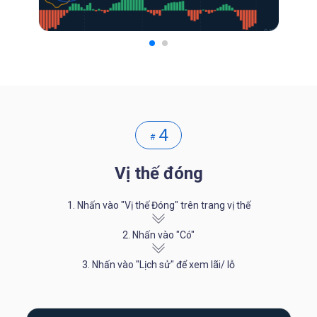
4
#
Vị thế đóng
1. Nhấn vào "Vị thế Đóng" trên trang vị thế
2. Nhấn vào "Có"
3. Nhấn vào "Lịch sử" để xem lãi/ lỗ