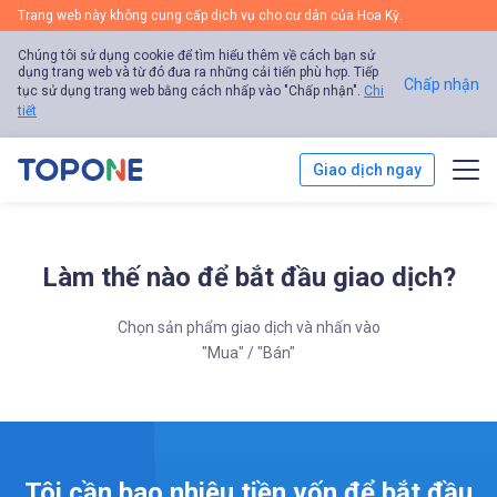
Trang web này không cung cấp dịch vụ cho cư dân của Hoa Kỳ.
Chúng tôi sử dụng cookie để tìm hiểu thêm về cách bạn sử
dụng trang web và từ đó đưa ra những cải tiến phù hợp. Tiếp
Chấp nhận
tục sử dụng trang web bằng cách nhấp vào "Chấp nhận".
Chi
tiết
Giao dịch ngay
Giao dịch
Làm thế nào để bắt đầu giao dịch?
Nền tảng
Chọn sản phẩm giao dịch và nhấn vào
Phân tích thị trường
"Mua" / "Bán"
Giáo dục
Về chúng tôi
Tôi cần bao nhiêu tiền vốn để bắt đầu