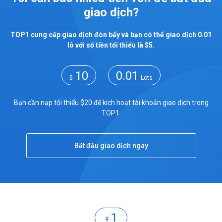
Tiếng Việt
giao dịch?
|
Trader
Partners
TOP1 cung cấp giao dịch đòn bẩy và bạn có thể giao dịch 0.01
lô với số tiền tối thiểu là $5.
10
0.01
$
Lots
Bạn cần nạp tối thiểu $20 để kích hoạt tài khoản giao dịch trong
TOP1.
Bắt đầu giao dịch ngay
1
#