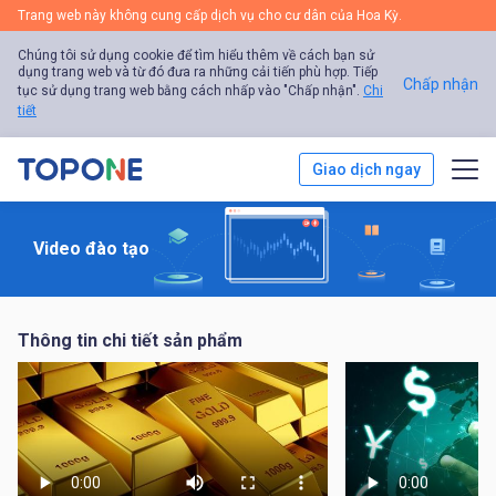
Trang web này không cung cấp dịch vụ cho cư dân của Hoa Kỳ.
Chúng tôi sử dụng cookie để tìm hiểu thêm về cách bạn sử
dụng trang web và từ đó đưa ra những cải tiến phù hợp. Tiếp
Chấp nhận
tục sử dụng trang web bằng cách nhấp vào "Chấp nhận".
Chi
tiết
Giao dịch ngay
Giao dịch
Video đào tạo
Nền tảng
Thông tin chi tiết sản phẩm
Phân tích thị trường
Giáo dục
Về chúng tôi