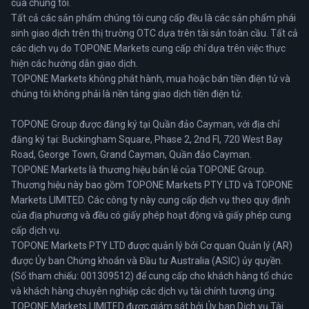
của chúng tôi.
Tất cả các sản phẩm chúng tôi cung cấp đều là các sản phẩm phái
sinh giao dịch trên thị trường OTC dựa trên tài sản toàn cầu. Tất cả
các dịch vụ do TOPONE Markets cung cấp chỉ dựa trên việc thực
hiện các hướng dẫn giao dịch.
TOPONE Markets không phát hành, mua hoặc bán tiền điện tử và
chúng tôi không phải là nền tảng giao dịch tiền điện tử.
TOPONE Group được đăng ký tại Quần đảo Cayman, với địa chỉ
đăng ký tại: Buckingham Square, Phase 2, 2nd FI, 720 West Bay
Road, George Town, Grand Cayman, Quần đảo Cayman.
TOPONE Markets là thương hiệu bán lẻ của TOPONE Group.
Thương hiệu này bao gồm TOPONE Markets PTY LTD và TOPONE
Markets LIMITED. Các công ty này cung cấp dịch vụ theo quy định
của địa phương và đều có giấy phép hoạt động và giấy phép cung
cấp dịch vụ.
TOPONE Markets PTY LTD được quản lý bởi Cơ quan Quản lý (AR)
được Ủy ban Chứng khoán và Đầu tư Australia (ASIC) ủy quyền.
(Số tham chiếu: 001309512) để cung cấp cho khách hàng tổ chức
và khách hàng chuyên nghiệp các dịch vụ tài chính tương ứng.
TOPONE Markets LIMITED được giám sát bởi Ủy ban Dịch vụ Tài