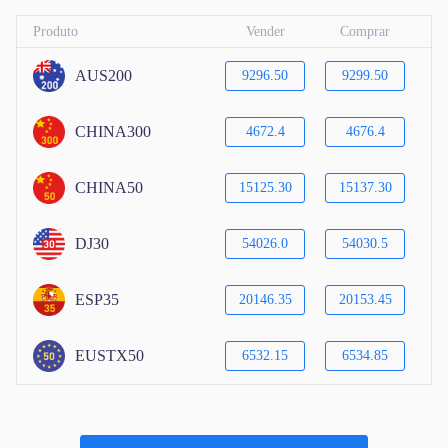
Produto
Vender
Comprar
AUS200
9296.50
9299.50
CHINA300
4672.4
4676.4
CHINA50
15125.30
15137.30
DJ30
54026.0
54030.5
ESP35
20146.35
20153.45
EUSTX50
6532.15
6534.85