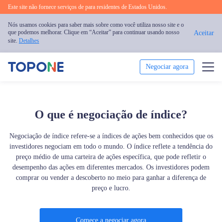
Este site não fornece serviços de para residentes de Estados Unidos.
Nós usamos cookies para saber mais sobre como você utiliza nosso site e o
que podemos melhorar. Clique em “Aceitar” para continuar usando nosso
Aceitar
site.
Detalhes
Negociar agora
Negociar
O que é negociação de índice?
Plataforma
Negociação de índice refere-se a índices de ações bem conhecidos que os
Análise
investidores negociam em todo o mundo. O índice reflete a tendência do
preço médio de uma carteira de ações específica, que pode refletir o
desempenho das ações em diferentes mercados. Os investidores podem
Educação
comprar ou vender a descoberto no meio para ganhar a diferença de
preço e lucro.
Sobre nós
Português
Comece a negociar agora