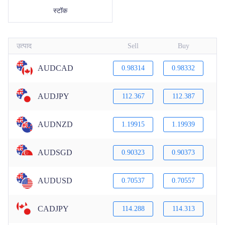
स्टॉक
|
Trader
Partners
उत्पाद
Sell
Buy
AUDCAD
0.98314
0.98332
AUDJPY
112.367
112.387
AUDNZD
1.19915
1.19939
AUDSGD
0.90323
0.90373
AUDUSD
0.70537
0.70557
CADJPY
114.288
114.313