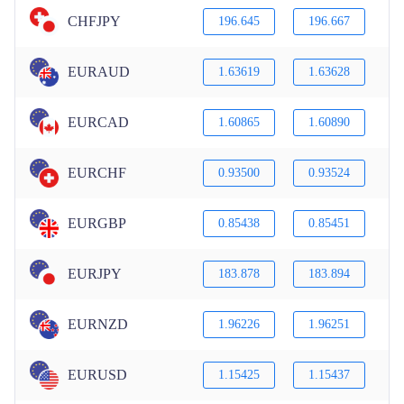
CHFJPY
196.645
196.667
EURAUD
1.63619
1.63628
EURCAD
1.60865
1.60890
EURCHF
0.93500
0.93524
EURGBP
0.85438
0.85451
EURJPY
183.878
183.894
EURNZD
1.96226
1.96251
EURUSD
1.15425
1.15437