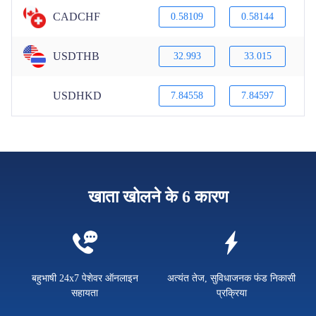
CADCHF
0.58109
0.58144
USDTHB
32.993
33.015
USDHKD
7.84558
7.84597
खाता खोलने के 6 कारण
बहुभाषी 24x7 पेशेवर ऑनलाइन
अत्यंत तेज, सुविधाजनक फंड निकासी
सहायता
प्रक्रिया