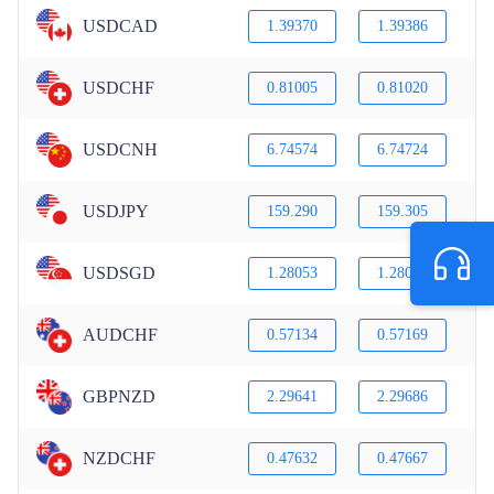
USDCAD
1.39370
1.39386
USDCHF
0.81005
0.81020
USDCNH
6.74574
6.74724
USDJPY
159.290
159.305
USDSGD
1.28053
1.28080
AUDCHF
0.57134
0.57169
GBPNZD
2.29641
2.29686
NZDCHF
0.47632
0.47667