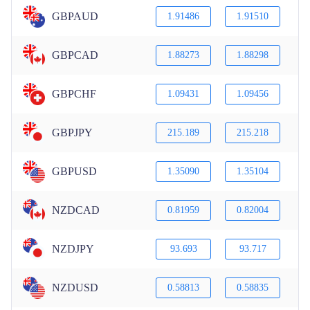
GBPAUD
1.91486
1.91510
GBPCAD
1.88273
1.88298
GBPCHF
1.09431
1.09456
GBPJPY
215.189
215.218
GBPUSD
1.35090
1.35104
NZDCAD
0.81959
0.82004
NZDJPY
93.693
93.717
NZDUSD
0.58813
0.58835