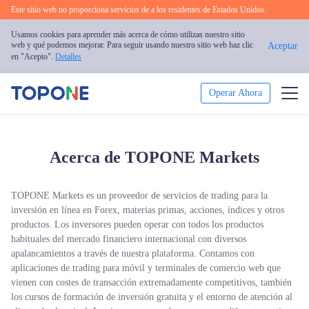
Este sitio web no proporciona servicios de a los residentes de Estados Unidos.
Usamos cookies para aprender más acerca de cómo utilizas nuestro sitio
web y qué podemos mejorar. Para seguir usando nuestro sitio web haz clic
Aceptar
en "Acepto".
Detalles
Operar Ahora
Operar
Acerca de TOPONE Markets
Plataforma
TOPONE Markets es un proveedor de servicios de trading para la
Análisis de Mercado
inversión en línea en Forex, materias primas, acciones, índices y otros
productos. Los inversores pueden operar con todos los productos
Formación
habituales del mercado financiero internacional con diversos
apalancamientos a través de nuestra plataforma. Contamos con
aplicaciones de trading para móvil y terminales de comercio web que
Sobre Nosotros
vienen con costes de transacción extremadamente competitivos, también
los cursos de formación de inversión gratuita y el entorno de atención al
Español